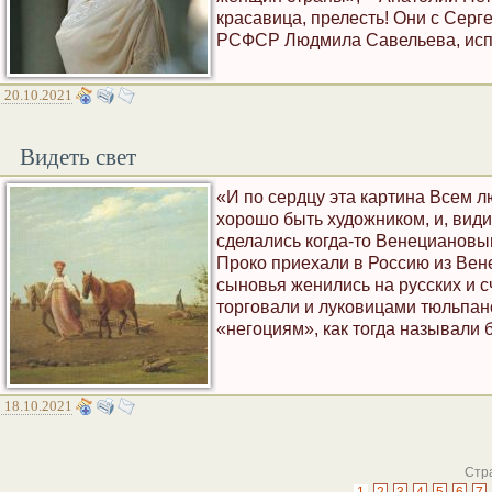
красавица, прелесть! Они с Сер
РСФСР Людмила Савельева, испо
20.10.2021
Видеть свет
«И по сердцу эта картина Всем 
хорошо быть художником, и, види
сделались когда-то Венециановы
Проко приехали в Россию из Вен
сыновья женились на русских и 
торговали и луковицами тюльпан
«негоциям», как тогда называли 
18.10.2021
Стра