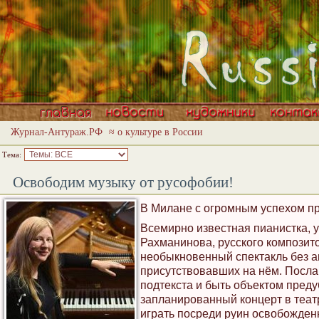
Журнал-Антураж.РФ
≈ о культуре в России
Тема:
Освободим музыку от русофобии!
В Милане с огромным успехом п
Всемирно известная пианистка, 
Рахманинова, русского композито
необыкновенный спектакль без а
присутствовавших на нём. Послан
подтекста и быть объектом пред
запланированный концерт в теат
играть посреди руин освобожден