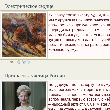
Электрическое сердце
«Я сразу смазал карту будня, пл
мы с друзьями при электрическо
сложностью и причудливостью на
впереди нас родилась, но мы все
марали бумагу», – так замыслова
куцую выжимку, что даётся в уче
лозунги, можно слегка разочаро
холёные буржуа.
29.10.2021
Прекрасная частица России
Бондарчук – по паспорту, по муж
телепрограммах, интервью и т.п.
видела!.. до неё даже дотронутьс
вспоминала первую встречу с ней
– народный артист СССР Михаил 
женщин страны», – Анатолий Пет