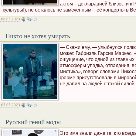
актом – декларацией близости к Р
культуры!), не осталось не замеченным – её концерты в В
08.05.2023
Никто не хотел умирать
— Скажи ему, — улыбнулся полковн
может. Габриэль Гарсиа Маркес, 
ощущение, что одной из главных
атмосферы упадка, отпадания, в
мистика», говоря словами Никола
форме присутствовали в мировой 
не давил на людей с такой силой.
05.05.2023
Русский гений моды
Это имя знали даже те, кто всег