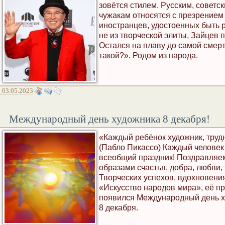
зовётся стилем. Русским, советс
чужакам относятся с презрением 
иностранцев, удостоенных быть 
не из творческой элиты, Зайцев 
Остался на плаву до самой смерт
такой?». Родом из народа.
03.05.2023
Международный день художника 8 декабря!
«Каждый ребёнок художник, трудн
(Пабло Пикассо) Каждый человек 
всеобщий праздник! Поздравляем
образами счастья, добра, любви,
Творческих успехов, вдохновения
«Искусство народов мира», её 
появился Международный день ху
8 декабря.