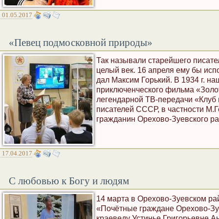
01.05.2017
«Певец подмосковной природы»
Так называли старейшего писате
целый век. 16 апреля ему бы исп
дал Максим Горький. В 1934 г. н
приключенческого фильма «Золо
легендарной ТВ-передачи «Клуб
писателей СССР, в частности М.
гражданин Орехово-Зуевского ра
17.04.2017
С любовью к Богу и людям
14 марта в Орехово-Зуевском ра
«Почётные граждане Орехово-Зу
краеведу Устинье Григорьевне Ан