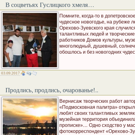
В соцветьях Гуслицкого хмеля…
Помните, когда-то в допетровско
чудесное новогодье, на рубеже л
Орехово-Зуевского края случилс
талантливых людей и творческие
работников Домов культуры, музе
многолюдный, душевный, солнечн
обошлось и без новогодних чудес
03.09.2017
Продлись, продлись, очарованье!..
Вернисаж творческих работ авто
«Подмосковная палитра» открылс
любят своих талантливых земляко
музейная территория объединила
прописке»… Одно сходство у мас
фотокорреспондент «Орехово-Зу