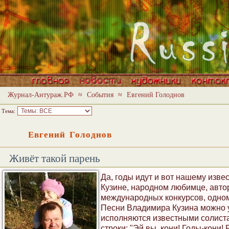
Журнал-Антураж.РФ
≈
События
≈
Евгений Голоднов
Тема:
Евгений Голоднов
Живёт такой парень
Да, годы идут и вот нашему изве
Кузине, народном любимце, автор
международных конкурсов, одном
Песни Владимира Кузина можно у
исполняются известными солистам
строки: "Эй вы, кони! Годы-кони!