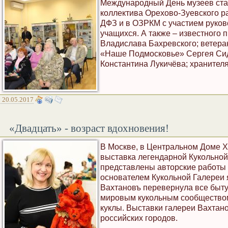
Международный День музеев стал
коллектива Орехово-Зуевского р
ДФЗ и в ОЗРКМ с участием руков
учащихся. А также – известного 
Владислава Бахревского; ветера
«Наше Подмосковье» Сергея Сидо
Константина Лукичёва; хранител
20.05.2017
«Двадцать» - возраст вдохновения!
В Москве, в Центральном Доме 
выставка легендарной Кукольной
представлены авторские работы 
основателем Кукольной Галереи 
Вахтановъ перевернула все быту
мировым кукольным сообществом,
куклы. Выставки галереи Вахтан
российских городов.