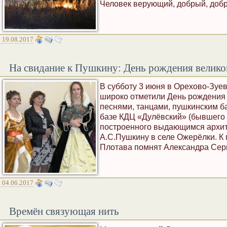
Человек верующий, добрый, доб
19.08.2017
На свидание к Пушкину: День рождения велико
В субботу 3 июня в Орехово-Зуе
широко отметили День рождения 
песнями, танцами, пушкинским б
базе КДЦ «Дулёвский» (бывшего 
построенного выдающимся архит
А.С.Пушкину в селе Ожерёлки. К
Плотава помнят Александра Серг
04.06.2017
Времён связующая нить