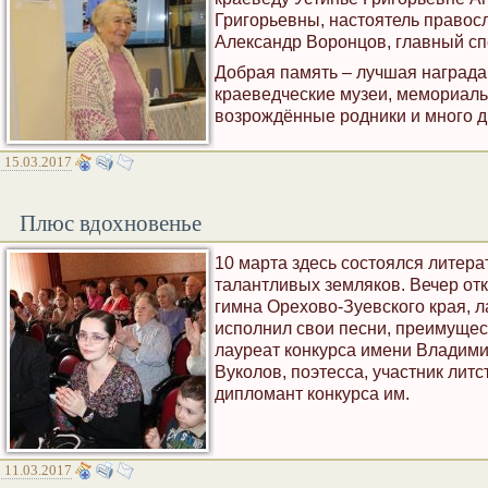
Григорьевны, настоятель правос
Александр Воронцов, главный с
Добрая память – лучшая награда
краеведческие музеи, мемориаль
возрождённые родники и много д
15.03.2017
Плюс вдохновенье
10 марта здесь состоялся литер
талантливых земляков. Вечер от
гимна Орехово-Зуевского края, л
исполнил свои песни, преимущес
лауреат конкурса имени Владими
Вуколов, поэтесса, участник лит
дипломант конкурса им.
11.03.2017